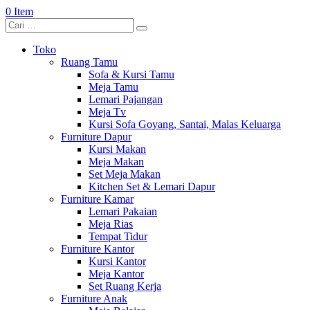
0 Item
Toko
Ruang Tamu
Sofa & Kursi Tamu
Meja Tamu
Lemari Pajangan
Meja Tv
Kursi Sofa Goyang, Santai, Malas Keluarga
Furniture Dapur
Kursi Makan
Meja Makan
Set Meja Makan
Kitchen Set & Lemari Dapur
Furniture Kamar
Lemari Pakaian
Meja Rias
Tempat Tidur
Furniture Kantor
Kursi Kantor
Meja Kantor
Set Ruang Kerja
Furniture Anak