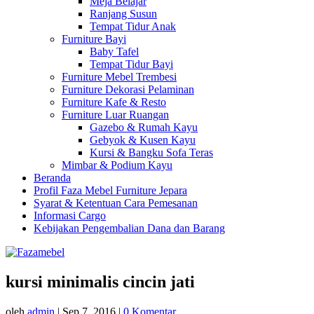
Meja Belajar
Ranjang Susun
Tempat Tidur Anak
Furniture Bayi
Baby Tafel
Tempat Tidur Bayi
Furniture Mebel Trembesi
Furniture Dekorasi Pelaminan
Furniture Kafe & Resto
Furniture Luar Ruangan
Gazebo & Rumah Kayu
Gebyok & Kusen Kayu
Kursi & Bangku Sofa Teras
Mimbar & Podium Kayu
Beranda
Profil Faza Mebel Furniture Jepara
Syarat & Ketentuan Cara Pemesanan
Informasi Cargo
Kebijakan Pengembalian Dana dan Barang
kursi minimalis cincin jati
oleh
admin
|
Sep 7, 2016
|
0 Komentar