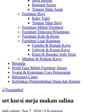
Meja Belajar
Ranjang Susun
Tempat Tidur Anak
Furniture Bayi
Baby Tafel
Tempat Tidur Bayi
Furniture Mebel Trembesi
Furniture Dekorasi Pelaminan
Furniture Kafe & Resto
Furniture Luar Ruangan
Gazebo & Rumah Kayu
Gebyok & Kusen Kayu
Kursi & Bangku Sofa Teras
Mimbar & Podium Kayu
Beranda
Profil Faza Mebel Furniture Jepara
Syarat & Ketentuan Cara Pemesanan
Informasi Cargo
Kebijakan Pengembalian Dana dan Barang
set kursi meja makan salina
oleh
admin
|
Sep 7, 2016
|
0 Komentar