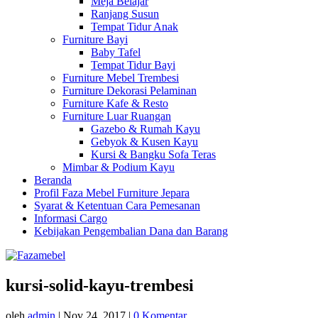
Meja Belajar
Ranjang Susun
Tempat Tidur Anak
Furniture Bayi
Baby Tafel
Tempat Tidur Bayi
Furniture Mebel Trembesi
Furniture Dekorasi Pelaminan
Furniture Kafe & Resto
Furniture Luar Ruangan
Gazebo & Rumah Kayu
Gebyok & Kusen Kayu
Kursi & Bangku Sofa Teras
Mimbar & Podium Kayu
Beranda
Profil Faza Mebel Furniture Jepara
Syarat & Ketentuan Cara Pemesanan
Informasi Cargo
Kebijakan Pengembalian Dana dan Barang
kursi-solid-kayu-trembesi
oleh
admin
|
Nov 24, 2017
|
0 Komentar