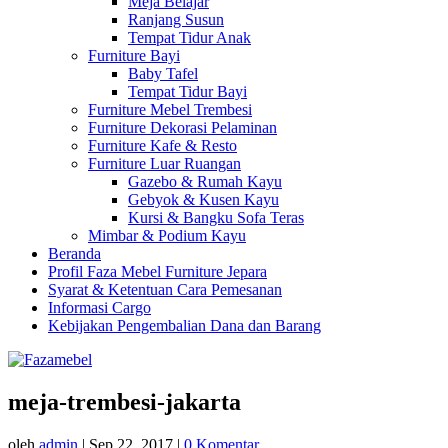
Meja Belajar
Ranjang Susun
Tempat Tidur Anak
Furniture Bayi
Baby Tafel
Tempat Tidur Bayi
Furniture Mebel Trembesi
Furniture Dekorasi Pelaminan
Furniture Kafe & Resto
Furniture Luar Ruangan
Gazebo & Rumah Kayu
Gebyok & Kusen Kayu
Kursi & Bangku Sofa Teras
Mimbar & Podium Kayu
Beranda
Profil Faza Mebel Furniture Jepara
Syarat & Ketentuan Cara Pemesanan
Informasi Cargo
Kebijakan Pengembalian Dana dan Barang
meja-trembesi-jakarta
oleh
admin
|
Sep 22, 2017
|
0 Komentar