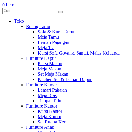
0 Item
Toko
Ruang Tamu
Sofa & Kursi Tamu
Meja Tamu
Lemari Pajangan
Meja Tv
Kursi Sofa Goyang, Santai, Malas Keluarga
Furniture Dapur
Kursi Makan
Meja Makan
Set Meja Makan
Kitchen Set & Lemari Dapur
Furniture Kamar
Lemari Pakaian
Meja Rias
Tempat Tidur
Furniture Kantor
Kursi Kantor
Meja Kantor
Set Ruang Kerja
Furniture Anak