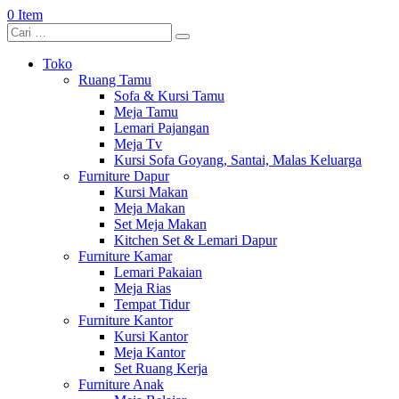
0 Item
Toko
Ruang Tamu
Sofa & Kursi Tamu
Meja Tamu
Lemari Pajangan
Meja Tv
Kursi Sofa Goyang, Santai, Malas Keluarga
Furniture Dapur
Kursi Makan
Meja Makan
Set Meja Makan
Kitchen Set & Lemari Dapur
Furniture Kamar
Lemari Pakaian
Meja Rias
Tempat Tidur
Furniture Kantor
Kursi Kantor
Meja Kantor
Set Ruang Kerja
Furniture Anak