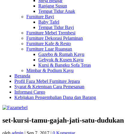
Meja Belajar
Ranjang Susun
Tempat Tidur Anak
Furniture Bayi
Baby Tafel
Tempat Tidur Bayi
Furniture Mebel Trembesi
Furniture Dekorasi Pelaminan
Furniture Kafe & Resto
Furniture Luar Ruangan
Gazebo & Rumah Kayu
Gebyok & Kusen Kayu
Kursi & Bangku Sofa Teras
Mimbar & Podium Kayu
Beranda
Profil Faza Mebel Furniture Jepara
Syarat & Ketentuan Cara Pemesanan
Informasi Cargo
Kebijakan Pengembalian Dana dan Barang
set-kursi-tamu-gajah-jati-satu-dudukan
oleh
admin
|
Sep 7, 2017
|
0 Komentar