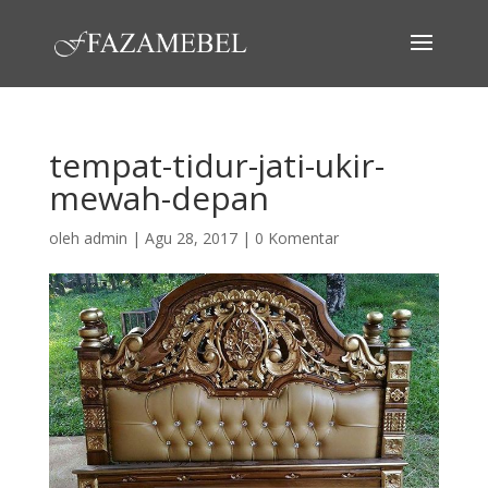
tempat-tidur-jati-ukir-
mewah-depan
oleh
admin
|
Agu 28, 2017
|
0 Komentar