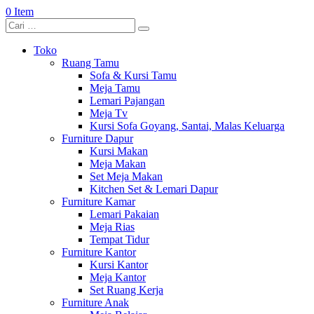
0 Item
Toko
Ruang Tamu
Sofa & Kursi Tamu
Meja Tamu
Lemari Pajangan
Meja Tv
Kursi Sofa Goyang, Santai, Malas Keluarga
Furniture Dapur
Kursi Makan
Meja Makan
Set Meja Makan
Kitchen Set & Lemari Dapur
Furniture Kamar
Lemari Pakaian
Meja Rias
Tempat Tidur
Furniture Kantor
Kursi Kantor
Meja Kantor
Set Ruang Kerja
Furniture Anak