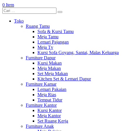
0 Item
Toko
Ruang Tamu
Sofa & Kursi Tamu
Meja Tamu
Lemari Pajangan
Meja Tv
Kursi Sofa Goyang, Santai, Malas Keluarga
Furniture Dapur
Kursi Makan
Meja Makan
Set Meja Makan
Kitchen Set & Lemari Dapur
Furniture Kamar
Lemari Pakaian
Meja Rias
Tempat Tidur
Furniture Kantor
Kursi Kantor
Meja Kantor
Set Ruang Kerja
Furniture Anak