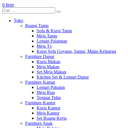
0 Item
Toko
Ruang Tamu
Sofa & Kursi Tamu
Meja Tamu
Lemari Pajangan
Meja Tv
Kursi Sofa Goyang, Santai, Malas Keluarga
Furniture Dapur
Kursi Makan
Meja Makan
Set Meja Makan
Kitchen Set & Lemari Dapur
Furniture Kamar
Lemari Pakaian
Meja Rias
Tempat Tidur
Furniture Kantor
Kursi Kantor
Meja Kantor
Set Ruang Kerja
Furniture Anak