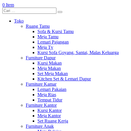
0 Item
Toko
Ruang Tamu
Sofa & Kursi Tamu
Meja Tamu
Lemari Pajangan
Meja Tv
Kursi Sofa Goyang, Santai, Malas Keluarga
Furniture Dapur
Kursi Makan
Meja Makan
Set Meja Makan
Kitchen Set & Lemari Dapur
Furniture Kamar
Lemari Pakaian
Meja Rias
Tempat Tidur
Furniture Kantor
Kursi Kantor
Meja Kantor
Set Ruang Kerja
Furniture Anak