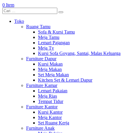
0 Item
Toko
Ruang Tamu
Sofa & Kursi Tamu
Meja Tamu
Lemari Pajangan
Meja Tv
Kursi Sofa Goyang, Santai, Malas Keluarga
Furniture Dapur
Kursi Makan
Meja Makan
Set Meja Makan
Kitchen Set & Lemari Dapur
Furniture Kamar
Lemari Pakaian
Meja Rias
Tempat Tidur
Furniture Kantor
Kursi Kantor
Meja Kantor
Set Ruang Kerja
Furniture Anak