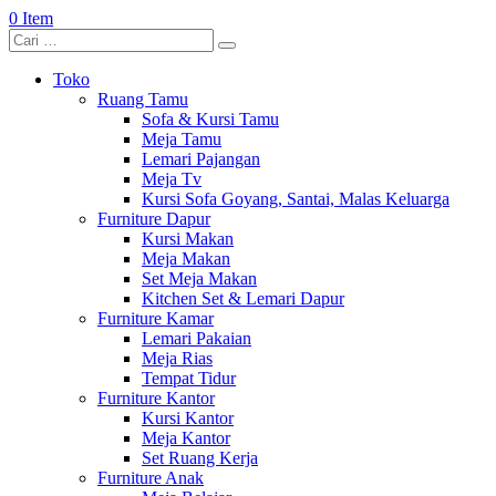
0 Item
Toko
Ruang Tamu
Sofa & Kursi Tamu
Meja Tamu
Lemari Pajangan
Meja Tv
Kursi Sofa Goyang, Santai, Malas Keluarga
Furniture Dapur
Kursi Makan
Meja Makan
Set Meja Makan
Kitchen Set & Lemari Dapur
Furniture Kamar
Lemari Pakaian
Meja Rias
Tempat Tidur
Furniture Kantor
Kursi Kantor
Meja Kantor
Set Ruang Kerja
Furniture Anak