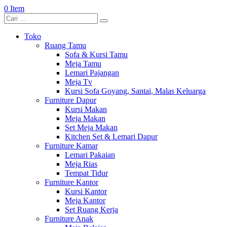
0 Item
Toko
Ruang Tamu
Sofa & Kursi Tamu
Meja Tamu
Lemari Pajangan
Meja Tv
Kursi Sofa Goyang, Santai, Malas Keluarga
Furniture Dapur
Kursi Makan
Meja Makan
Set Meja Makan
Kitchen Set & Lemari Dapur
Furniture Kamar
Lemari Pakaian
Meja Rias
Tempat Tidur
Furniture Kantor
Kursi Kantor
Meja Kantor
Set Ruang Kerja
Furniture Anak