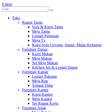
0 Item
Toko
Ruang Tamu
Sofa & Kursi Tamu
Meja Tamu
Lemari Pajangan
Meja Tv
Kursi Sofa Goyang, Santai, Malas Keluarga
Furniture Dapur
Kursi Makan
Meja Makan
Set Meja Makan
Kitchen Set & Lemari Dapur
Furniture Kamar
Lemari Pakaian
Meja Rias
Tempat Tidur
Furniture Kantor
Kursi Kantor
Meja Kantor
Set Ruang Kerja
Furniture Anak