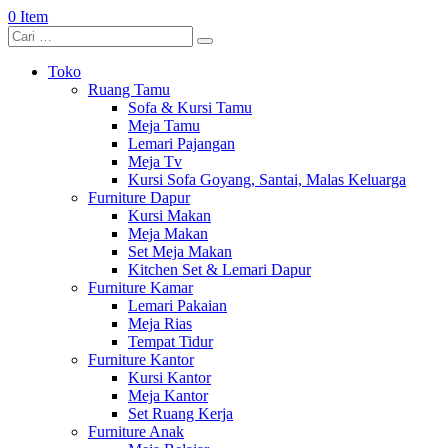
0 Item
Toko
Ruang Tamu
Sofa & Kursi Tamu
Meja Tamu
Lemari Pajangan
Meja Tv
Kursi Sofa Goyang, Santai, Malas Keluarga
Furniture Dapur
Kursi Makan
Meja Makan
Set Meja Makan
Kitchen Set & Lemari Dapur
Furniture Kamar
Lemari Pakaian
Meja Rias
Tempat Tidur
Furniture Kantor
Kursi Kantor
Meja Kantor
Set Ruang Kerja
Furniture Anak