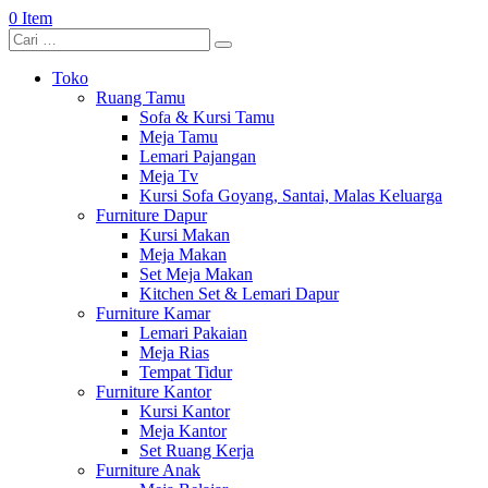
0 Item
Toko
Ruang Tamu
Sofa & Kursi Tamu
Meja Tamu
Lemari Pajangan
Meja Tv
Kursi Sofa Goyang, Santai, Malas Keluarga
Furniture Dapur
Kursi Makan
Meja Makan
Set Meja Makan
Kitchen Set & Lemari Dapur
Furniture Kamar
Lemari Pakaian
Meja Rias
Tempat Tidur
Furniture Kantor
Kursi Kantor
Meja Kantor
Set Ruang Kerja
Furniture Anak