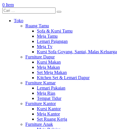
0 Item
Toko
Ruang Tamu
Sofa & Kursi Tamu
Meja Tamu
Lemari Pajangan
Meja Tv
Kursi Sofa Goyang, Santai, Malas Keluarga
Furniture Dapur
Kursi Makan
Meja Makan
Set Meja Makan
Kitchen Set & Lemari Dapur
Furniture Kamar
Lemari Pakaian
Meja Rias
Tempat Tidur
Furniture Kantor
Kursi Kantor
Meja Kantor
Set Ruang Kerja
Furniture Anak