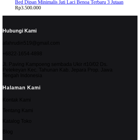
Bed Dipan Minimalis Jati Laci Benoa Terbaru 3 Jutaan
Rp
3.500.000
Hubungi Kami
afahrudin519@gmail.com
+6822-1654-4898
Jl. Paving Kampoeng sembada Ukir rt10/02 Ds.
Petekeyan Kec. Tahunan Kab. Jepara Prop. Jawa
Tengah Indonesia
Halaman Kami
Kontak Kami
Tentang Kami
Katalog Toko
Blog