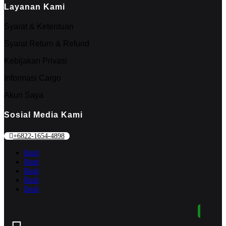
Layanan Kami
Syarat & Ketentuan
Syarat Return & Refund
Kebijakan Privasi
Informasi Cargo
Akun Saya
Sosial Media Kami
+6822-1654-4898
Ikuti
Ikuti
Ikuti
Ikuti
Ikuti