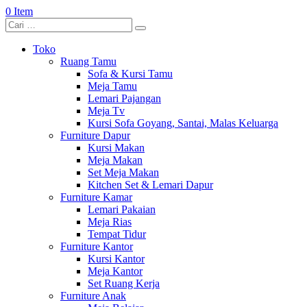
0 Item
Toko
Ruang Tamu
Sofa & Kursi Tamu
Meja Tamu
Lemari Pajangan
Meja Tv
Kursi Sofa Goyang, Santai, Malas Keluarga
Furniture Dapur
Kursi Makan
Meja Makan
Set Meja Makan
Kitchen Set & Lemari Dapur
Furniture Kamar
Lemari Pakaian
Meja Rias
Tempat Tidur
Furniture Kantor
Kursi Kantor
Meja Kantor
Set Ruang Kerja
Furniture Anak