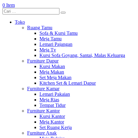
0 Item
Toko
Ruang Tamu
Sofa & Kursi Tamu
Meja Tamu
Lemari Pajangan
Meja Tv
Kursi Sofa Goyang, Santai, Malas Keluarga
Furniture Dapur
Kursi Makan
Meja Makan
Set Meja Makan
Kitchen Set & Lemari Dapur
Furniture Kamar
Lemari Pakaian
Meja Rias
Tempat Tidur
Furniture Kantor
Kursi Kantor
Meja Kantor
Set Ruang Kerja
Furniture Anak