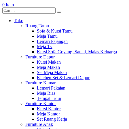
0 Item
Toko
Ruang Tamu
Sofa & Kursi Tamu
Meja Tamu
Lemari Pajangan
Meja Tv
Kursi Sofa Goyang, Santai, Malas Keluarga
Furniture Dapur
Kursi Makan
Meja Makan
Set Meja Makan
Kitchen Set & Lemari Dapur
Furniture Kamar
Lemari Pakaian
Meja Rias
Tempat Tidur
Furniture Kantor
Kursi Kantor
Meja Kantor
Set Ruang Kerja
Furniture Anak