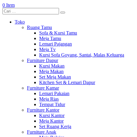
0 Item
Toko
Ruang Tamu
Sofa & Kursi Tamu
Meja Tamu
Lemari Pajangan
Meja Tv
Kursi Sofa Goyang, Santai, Malas Keluarga
Furniture Dapur
Kursi Makan
Meja Makan
Set Meja Makan
Kitchen Set & Lemari Dapur
Furniture Kamar
Lemari Pakaian
Meja Rias
Tempat Tidur
Furniture Kantor
Kursi Kantor
Meja Kantor
Set Ruang Kerja
Furniture Anak