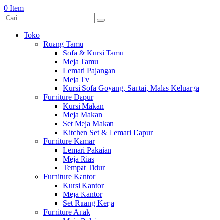
0 Item
Toko
Ruang Tamu
Sofa & Kursi Tamu
Meja Tamu
Lemari Pajangan
Meja Tv
Kursi Sofa Goyang, Santai, Malas Keluarga
Furniture Dapur
Kursi Makan
Meja Makan
Set Meja Makan
Kitchen Set & Lemari Dapur
Furniture Kamar
Lemari Pakaian
Meja Rias
Tempat Tidur
Furniture Kantor
Kursi Kantor
Meja Kantor
Set Ruang Kerja
Furniture Anak