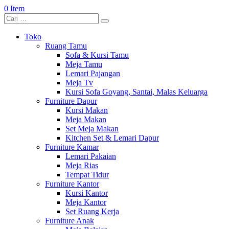
0 Item
Toko
Ruang Tamu
Sofa & Kursi Tamu
Meja Tamu
Lemari Pajangan
Meja Tv
Kursi Sofa Goyang, Santai, Malas Keluarga
Furniture Dapur
Kursi Makan
Meja Makan
Set Meja Makan
Kitchen Set & Lemari Dapur
Furniture Kamar
Lemari Pakaian
Meja Rias
Tempat Tidur
Furniture Kantor
Kursi Kantor
Meja Kantor
Set Ruang Kerja
Furniture Anak