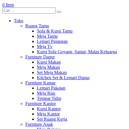
0 Item
Toko
Ruang Tamu
Sofa & Kursi Tamu
Meja Tamu
Lemari Pajangan
Meja Tv
Kursi Sofa Goyang, Santai, Malas Keluarga
Furniture Dapur
Kursi Makan
Meja Makan
Set Meja Makan
Kitchen Set & Lemari Dapur
Furniture Kamar
Lemari Pakaian
Meja Rias
Tempat Tidur
Furniture Kantor
Kursi Kantor
Meja Kantor
Set Ruang Kerja
Furniture Anak