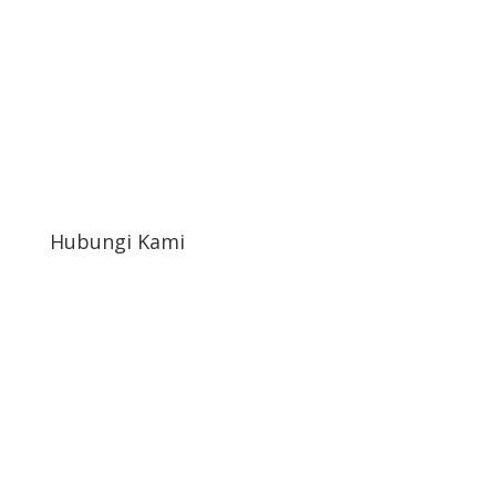
Hubungi Kami
afahrudin519@gmail.com
+6822-1654-4898
Jl. Paving Kampoeng sembada Ukir rt10/02 Ds.
Petekeyan Kec. Tahunan Kab. Jepara Prop. Jawa
Tengah Indonesia