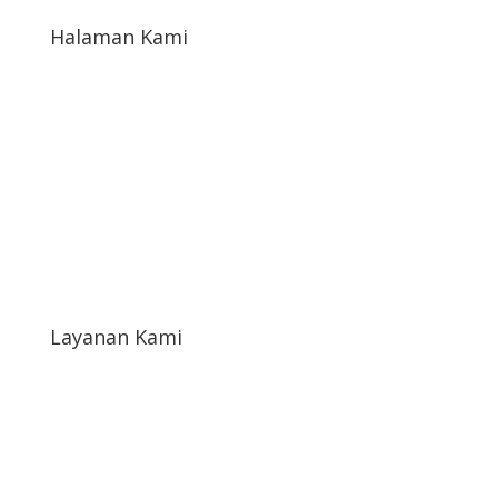
Halaman Kami
Kontak Kami
Tentang Kami
Katalog Toko
Blog
Layanan Kami
Syarat & Ketentuan
Syarat Return & Refund