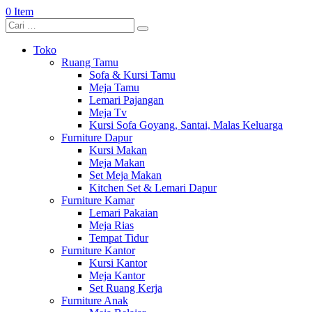
0 Item
Toko
Ruang Tamu
Sofa & Kursi Tamu
Meja Tamu
Lemari Pajangan
Meja Tv
Kursi Sofa Goyang, Santai, Malas Keluarga
Furniture Dapur
Kursi Makan
Meja Makan
Set Meja Makan
Kitchen Set & Lemari Dapur
Furniture Kamar
Lemari Pakaian
Meja Rias
Tempat Tidur
Furniture Kantor
Kursi Kantor
Meja Kantor
Set Ruang Kerja
Furniture Anak