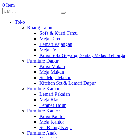
0 Item
Toko
Ruang Tamu
Sofa & Kursi Tamu
Meja Tamu
Lemari Pajangan
Meja Tv
Kursi Sofa Goyang, Santai, Malas Keluarga
Furniture Dapur
Kursi Makan
Meja Makan
Set Meja Makan
Kitchen Set & Lemari Dapur
Furniture Kamar
Lemari Pakaian
Meja Rias
Tempat Tidur
Furniture Kantor
Kursi Kantor
Meja Kantor
Set Ruang Kerja
Furniture Anak