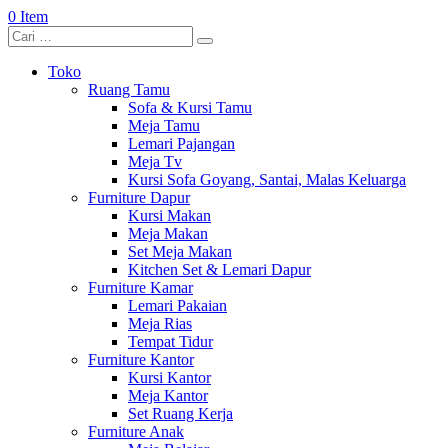
0 Item
Toko
Ruang Tamu
Sofa & Kursi Tamu
Meja Tamu
Lemari Pajangan
Meja Tv
Kursi Sofa Goyang, Santai, Malas Keluarga
Furniture Dapur
Kursi Makan
Meja Makan
Set Meja Makan
Kitchen Set & Lemari Dapur
Furniture Kamar
Lemari Pakaian
Meja Rias
Tempat Tidur
Furniture Kantor
Kursi Kantor
Meja Kantor
Set Ruang Kerja
Furniture Anak