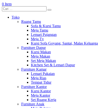
0 Item
Toko
Ruang Tamu
Sofa & Kursi Tamu
Meja Tamu
Lemari Pajangan
Meja Tv
Kursi Sofa Goyang, Santai, Malas Keluarga
Furniture Dapur
Kursi Makan
Meja Makan
Set Meja Makan
Kitchen Set & Lemari Dapur
Furniture Kamar
Lemari Pakaian
Meja Rias
Tempat Tidur
Furniture Kantor
Kursi Kantor
Meja Kantor
Set Ruang Kerja
Furniture Anak