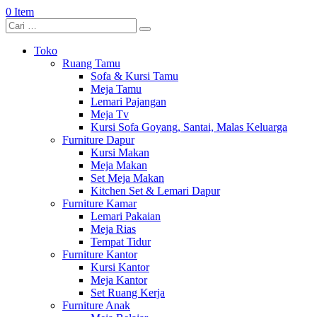
0 Item
Toko
Ruang Tamu
Sofa & Kursi Tamu
Meja Tamu
Lemari Pajangan
Meja Tv
Kursi Sofa Goyang, Santai, Malas Keluarga
Furniture Dapur
Kursi Makan
Meja Makan
Set Meja Makan
Kitchen Set & Lemari Dapur
Furniture Kamar
Lemari Pakaian
Meja Rias
Tempat Tidur
Furniture Kantor
Kursi Kantor
Meja Kantor
Set Ruang Kerja
Furniture Anak