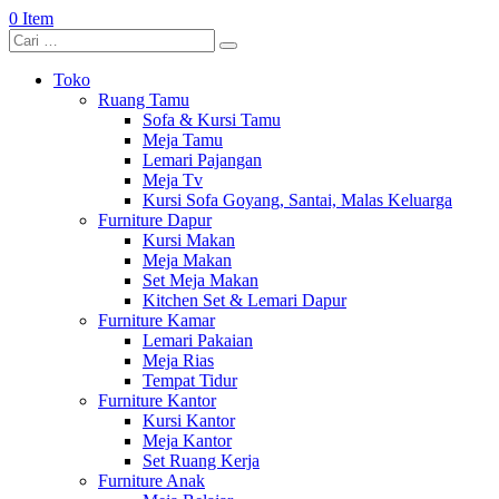
0 Item
Toko
Ruang Tamu
Sofa & Kursi Tamu
Meja Tamu
Lemari Pajangan
Meja Tv
Kursi Sofa Goyang, Santai, Malas Keluarga
Furniture Dapur
Kursi Makan
Meja Makan
Set Meja Makan
Kitchen Set & Lemari Dapur
Furniture Kamar
Lemari Pakaian
Meja Rias
Tempat Tidur
Furniture Kantor
Kursi Kantor
Meja Kantor
Set Ruang Kerja
Furniture Anak