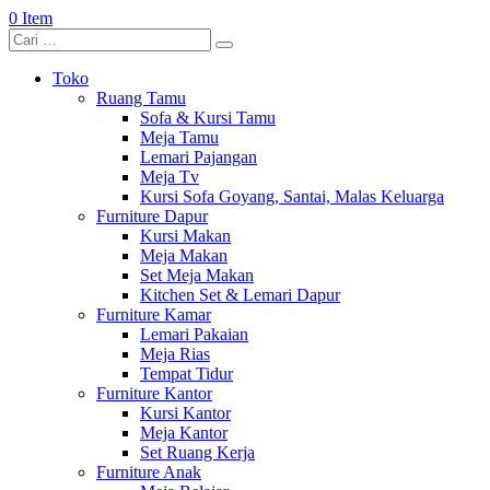
0 Item
Toko
Ruang Tamu
Sofa & Kursi Tamu
Meja Tamu
Lemari Pajangan
Meja Tv
Kursi Sofa Goyang, Santai, Malas Keluarga
Furniture Dapur
Kursi Makan
Meja Makan
Set Meja Makan
Kitchen Set & Lemari Dapur
Furniture Kamar
Lemari Pakaian
Meja Rias
Tempat Tidur
Furniture Kantor
Kursi Kantor
Meja Kantor
Set Ruang Kerja
Furniture Anak