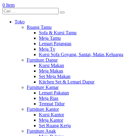
0 Item
Toko
Ruang Tamu
Sofa & Kursi Tamu
Meja Tamu
Lemari Pajangan
Meja Tv
Kursi Sofa Goyang, Santai, Malas Keluarga
Furniture Dapur
Kursi Makan
Meja Makan
Set Meja Makan
Kitchen Set & Lemari Dapur
Furniture Kamar
Lemari Pakaian
Meja Rias
Tempat Tidur
Furniture Kantor
Kursi Kantor
Meja Kantor
Set Ruang Kerja
Furniture Anak