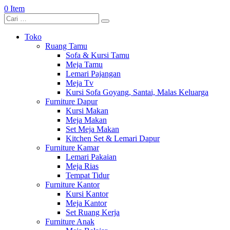
0 Item
Toko
Ruang Tamu
Sofa & Kursi Tamu
Meja Tamu
Lemari Pajangan
Meja Tv
Kursi Sofa Goyang, Santai, Malas Keluarga
Furniture Dapur
Kursi Makan
Meja Makan
Set Meja Makan
Kitchen Set & Lemari Dapur
Furniture Kamar
Lemari Pakaian
Meja Rias
Tempat Tidur
Furniture Kantor
Kursi Kantor
Meja Kantor
Set Ruang Kerja
Furniture Anak