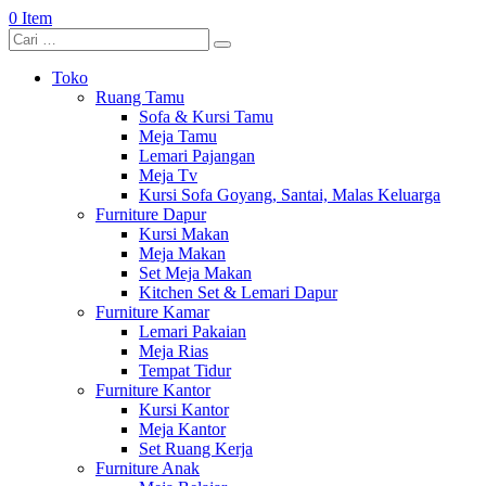
0 Item
Toko
Ruang Tamu
Sofa & Kursi Tamu
Meja Tamu
Lemari Pajangan
Meja Tv
Kursi Sofa Goyang, Santai, Malas Keluarga
Furniture Dapur
Kursi Makan
Meja Makan
Set Meja Makan
Kitchen Set & Lemari Dapur
Furniture Kamar
Lemari Pakaian
Meja Rias
Tempat Tidur
Furniture Kantor
Kursi Kantor
Meja Kantor
Set Ruang Kerja
Furniture Anak