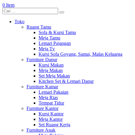
0 Item
Toko
Ruang Tamu
Sofa & Kursi Tamu
Meja Tamu
Lemari Pajangan
Meja Tv
Kursi Sofa Goyang, Santai, Malas Keluarga
Furniture Dapur
Kursi Makan
Meja Makan
Set Meja Makan
Kitchen Set & Lemari Dapur
Furniture Kamar
Lemari Pakaian
Meja Rias
Tempat Tidur
Furniture Kantor
Kursi Kantor
Meja Kantor
Set Ruang Kerja
Furniture Anak