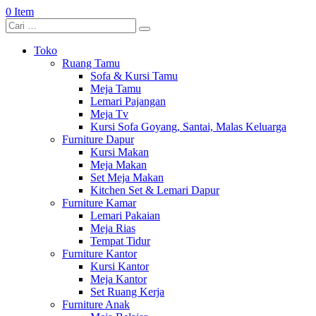
0 Item
Toko
Ruang Tamu
Sofa & Kursi Tamu
Meja Tamu
Lemari Pajangan
Meja Tv
Kursi Sofa Goyang, Santai, Malas Keluarga
Furniture Dapur
Kursi Makan
Meja Makan
Set Meja Makan
Kitchen Set & Lemari Dapur
Furniture Kamar
Lemari Pakaian
Meja Rias
Tempat Tidur
Furniture Kantor
Kursi Kantor
Meja Kantor
Set Ruang Kerja
Furniture Anak