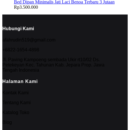
Bed Dipan Minimalis Jati Laci Benoa Terbaru 3 Jutaan
Rp
3.500.000
Hubungi Kami
afahrudin519@gmail.com
+6822-1654-4898
Jl. Paving Kampoeng sembada Ukir rt10/02 Ds.
Petekeyan Kec. Tahunan Kab. Jepara Prop. Jawa
Tengah Indonesia
Halaman Kami
Kontak Kami
Tentang Kami
Katalog Toko
Blog