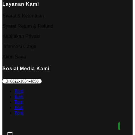
Layanan Kami
Syarat & Ketentuan
Syarat Return & Refund
Kebijakan Privasi
Informasi Cargo
Akun Saya
Sosial Media Kami
+6822-1654-4898
Ikuti
Ikuti
Ikuti
Ikuti
Ikuti