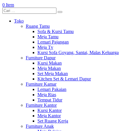
0 Item
Toko
Ruang Tamu
Sofa & Kursi Tamu
Meja Tamu
Lemari Pajangan
Meja Tv
Kursi Sofa Goyang, Santai, Malas Keluarga
Furniture Dapur
Kursi Makan
Meja Makan
Set Meja Makan
Kitchen Set & Lemari Dapur
Furniture Kamar
Lemari Pakaian
Meja Rias
Tempat Tidur
Furniture Kantor
Kursi Kantor
Meja Kantor
Set Ruang Kerja
Furniture Anak