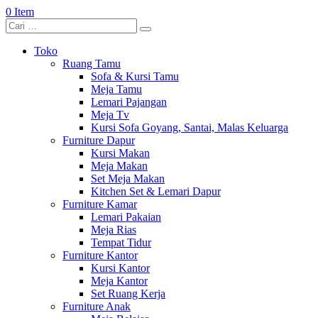
0 Item
Toko
Ruang Tamu
Sofa & Kursi Tamu
Meja Tamu
Lemari Pajangan
Meja Tv
Kursi Sofa Goyang, Santai, Malas Keluarga
Furniture Dapur
Kursi Makan
Meja Makan
Set Meja Makan
Kitchen Set & Lemari Dapur
Furniture Kamar
Lemari Pakaian
Meja Rias
Tempat Tidur
Furniture Kantor
Kursi Kantor
Meja Kantor
Set Ruang Kerja
Furniture Anak