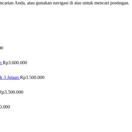
arian Anda, atau gunakan navigasi di atas untuk mencari postingan.
00
n
Rp
3.600.000
k 3 Jutaan
Rp
3.500.000
Rp
3.500.000
0.000