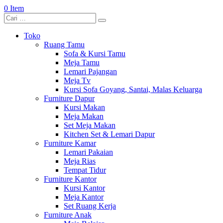
0 Item
Toko
Ruang Tamu
Sofa & Kursi Tamu
Meja Tamu
Lemari Pajangan
Meja Tv
Kursi Sofa Goyang, Santai, Malas Keluarga
Furniture Dapur
Kursi Makan
Meja Makan
Set Meja Makan
Kitchen Set & Lemari Dapur
Furniture Kamar
Lemari Pakaian
Meja Rias
Tempat Tidur
Furniture Kantor
Kursi Kantor
Meja Kantor
Set Ruang Kerja
Furniture Anak