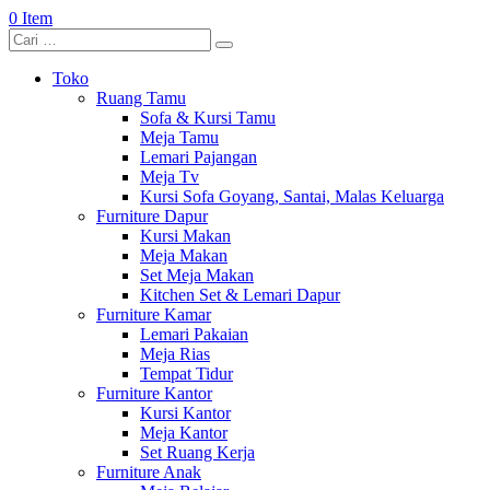
0 Item
Toko
Ruang Tamu
Sofa & Kursi Tamu
Meja Tamu
Lemari Pajangan
Meja Tv
Kursi Sofa Goyang, Santai, Malas Keluarga
Furniture Dapur
Kursi Makan
Meja Makan
Set Meja Makan
Kitchen Set & Lemari Dapur
Furniture Kamar
Lemari Pakaian
Meja Rias
Tempat Tidur
Furniture Kantor
Kursi Kantor
Meja Kantor
Set Ruang Kerja
Furniture Anak