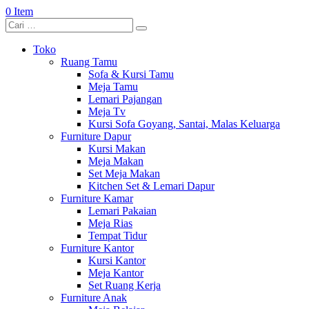
0 Item
Toko
Ruang Tamu
Sofa & Kursi Tamu
Meja Tamu
Lemari Pajangan
Meja Tv
Kursi Sofa Goyang, Santai, Malas Keluarga
Furniture Dapur
Kursi Makan
Meja Makan
Set Meja Makan
Kitchen Set & Lemari Dapur
Furniture Kamar
Lemari Pakaian
Meja Rias
Tempat Tidur
Furniture Kantor
Kursi Kantor
Meja Kantor
Set Ruang Kerja
Furniture Anak