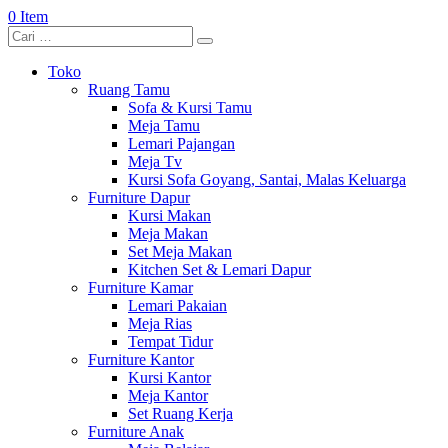
0 Item
Toko
Ruang Tamu
Sofa & Kursi Tamu
Meja Tamu
Lemari Pajangan
Meja Tv
Kursi Sofa Goyang, Santai, Malas Keluarga
Furniture Dapur
Kursi Makan
Meja Makan
Set Meja Makan
Kitchen Set & Lemari Dapur
Furniture Kamar
Lemari Pakaian
Meja Rias
Tempat Tidur
Furniture Kantor
Kursi Kantor
Meja Kantor
Set Ruang Kerja
Furniture Anak