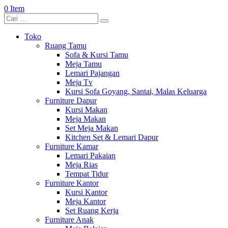
0 Item
Toko
Ruang Tamu
Sofa & Kursi Tamu
Meja Tamu
Lemari Pajangan
Meja Tv
Kursi Sofa Goyang, Santai, Malas Keluarga
Furniture Dapur
Kursi Makan
Meja Makan
Set Meja Makan
Kitchen Set & Lemari Dapur
Furniture Kamar
Lemari Pakaian
Meja Rias
Tempat Tidur
Furniture Kantor
Kursi Kantor
Meja Kantor
Set Ruang Kerja
Furniture Anak