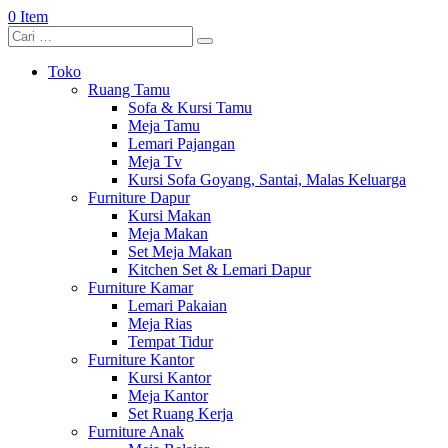
0 Item
Toko
Ruang Tamu
Sofa & Kursi Tamu
Meja Tamu
Lemari Pajangan
Meja Tv
Kursi Sofa Goyang, Santai, Malas Keluarga
Furniture Dapur
Kursi Makan
Meja Makan
Set Meja Makan
Kitchen Set & Lemari Dapur
Furniture Kamar
Lemari Pakaian
Meja Rias
Tempat Tidur
Furniture Kantor
Kursi Kantor
Meja Kantor
Set Ruang Kerja
Furniture Anak