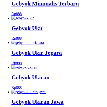
Gebyok Minimalis Terbaru
Rp
888
Gebyok Ukir
Rp
888
Gebyok Ukir Jepara
Rp
888
Gebyok Ukiran
Rp
888
Gebyok Ukiran Jawa