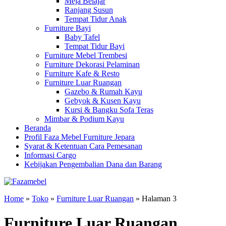
Meja Belajar
Ranjang Susun
Tempat Tidur Anak
Furniture Bayi
Baby Tafel
Tempat Tidur Bayi
Furniture Mebel Trembesi
Furniture Dekorasi Pelaminan
Furniture Kafe & Resto
Furniture Luar Ruangan
Gazebo & Rumah Kayu
Gebyok & Kusen Kayu
Kursi & Bangku Sofa Teras
Mimbar & Podium Kayu
Beranda
Profil Faza Mebel Furniture Jepara
Syarat & Ketentuan Cara Pemesanan
Informasi Cargo
Kebijakan Pengembalian Dana dan Barang
Home
»
Toko
»
Furniture Luar Ruangan
»
Halaman 3
Furniture Luar Ruangan