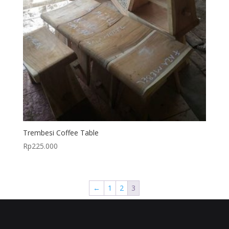
Trembesi Coffee Table
Rp
225.000
←
1
2
3