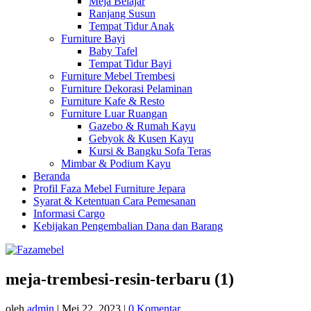
Meja Belajar
Ranjang Susun
Tempat Tidur Anak
Furniture Bayi
Baby Tafel
Tempat Tidur Bayi
Furniture Mebel Trembesi
Furniture Dekorasi Pelaminan
Furniture Kafe & Resto
Furniture Luar Ruangan
Gazebo & Rumah Kayu
Gebyok & Kusen Kayu
Kursi & Bangku Sofa Teras
Mimbar & Podium Kayu
Beranda
Profil Faza Mebel Furniture Jepara
Syarat & Ketentuan Cara Pemesanan
Informasi Cargo
Kebijakan Pengembalian Dana dan Barang
meja-trembesi-resin-terbaru (1)
oleh
admin
|
Mei 22, 2023
|
0 Komentar