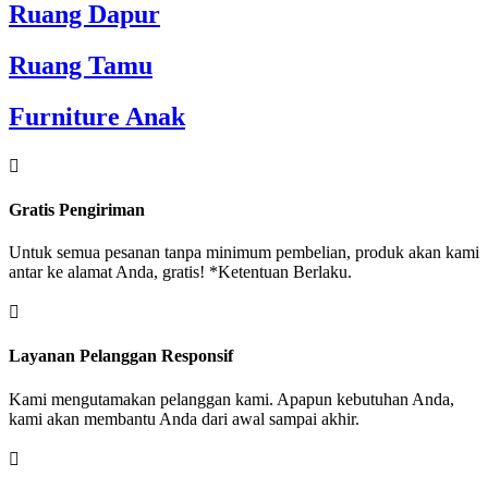
Ruang Dapur
Ruang Tamu
Furniture Anak

Gratis Pengiriman
Untuk semua pesanan tanpa minimum pembelian, produk akan kami
antar ke alamat Anda, gratis! *Ketentuan Berlaku.

Layanan Pelanggan Responsif
Kami mengutamakan pelanggan kami. Apapun kebutuhan Anda,
kami akan membantu Anda dari awal sampai akhir.
