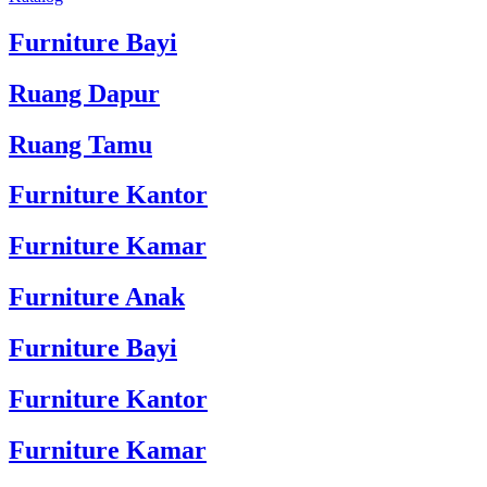
Furniture Bayi
Ruang Dapur
Ruang Tamu
Furniture Kantor
Furniture Kamar
Furniture Anak
Furniture Bayi
Furniture Kantor
Furniture Kamar